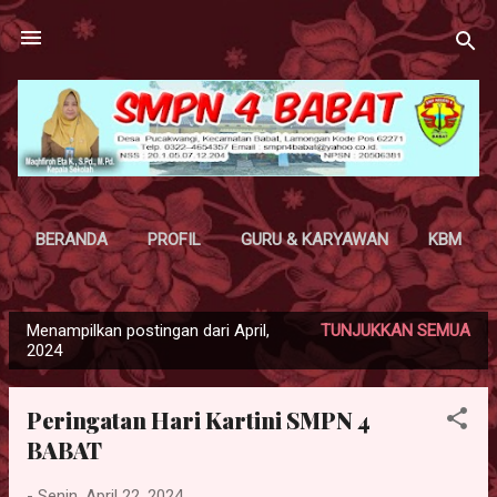
Langsung ke konten utama
BERANDA
PROFIL
GURU & KARYAWAN
KBM
EKSTRA
PPDB
GALERY
LAINNYA…
Menampilkan postingan dari April,
TUNJUKKAN SEMUA
PENGUMUMAN
P
2024
o
s
Peringatan Hari Kartini SMPN 4
t
BABAT
i
n
-
Senin, April 22, 2024