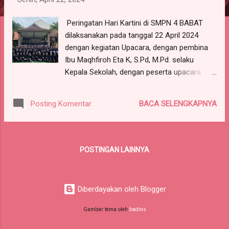
g
a
Peringatan Hari Kartini di SMPN 4 BABAT
n
dilaksanakan pada tanggal 22 April 2024
dengan kegiatan Upacara, dengan pembina
Ibu Maqhfiroh Eta K, S.Pd, M.Pd. selaku
Kepala Sekolah, dengan peserta upacara
Bapak/Ibu Dewa. Guru dan staf yang
memakai seragam BKL dan seluruh siswa
BACA SELENGKAPNYA
Posting Komentar
yang mengenakan Baju Adat Kas Lamongan.
POSTINGAN LAINNYA
Diberdayakan oleh Blogger
Gambar tema oleh
badins